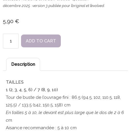
décembre 2025 : version 3 publiée pour l’original et l’evolved.
5,90
€
Douce
ADD TO CART
folie
en
français
Description
quantity
TAILLES
1 (2, 3, 4, 5, 6) / 7 (8, 9, 10)
Tour de buste de l’ouvrage fini : 86.5 (94.5, 102, 110.5, 118,
125.5) / 133.5 (142, 150.5, 158) cm
En tailles 5 à 10, le devant est plus large que le dos de 2 à 6
cm.
Aisance recommandée : 5 à 10 cm