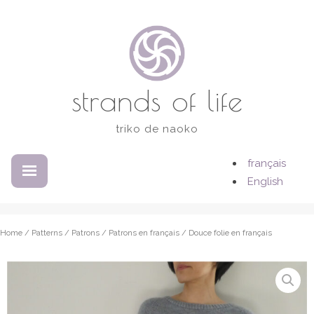
Skip
to
content
strands of life
triko de naoko
français
EXPANDED
COLLAPSED
English
Home
/
Patterns / Patrons
/
Patrons en français
/ Douce folie en français