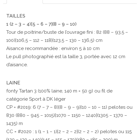
quantity
TAILLES
1 (2 – 3 – 4)[5 – 6 – 7](8 – 9 – 10)
Tour de poitrine/buste de l’ouvrage fini : 82 (88 – 93,5 –
100)[106,5 – 112 – 118](123,5 – 130 – 136,5) cm
Aisance recommandée : environ 5 à 10 cm
Le pull photographié est la taille 3, portée avec 12 cm
d’aisance.
LAINE
fonty Tartan 3 (100% laine, 140 m = 50 g) ou fil de
catégorie Sport à DK léger
CP = #2019: 6 (7 – 7 – 8)[8 – 9 – 9](10 – 10 – 11) pelotes ou
830 (880 – 945 – 1015)[1070 – 1150 – 1240](1305 – 1370 –
1435) m
CC = #2020 : 1 (1 – 1 – 1)[2 – 2 – 2](2 – 2 – 2) pelotes ou 115
(120 – 130 – 140)(145 – 155 – 170)(180 – 185 – 200) m