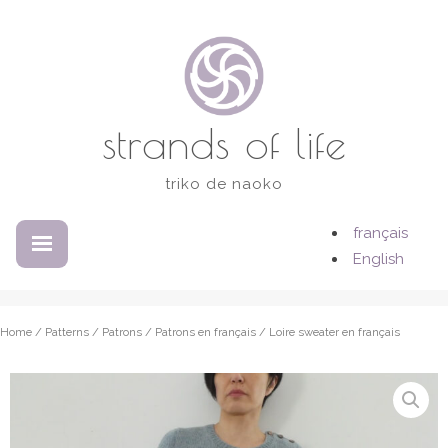
Skip
to
content
strands of life
triko de naoko
français
EXPANDED
COLLAPSED
English
Home
/
Patterns / Patrons
/
Patrons en français
/ Loire sweater en français