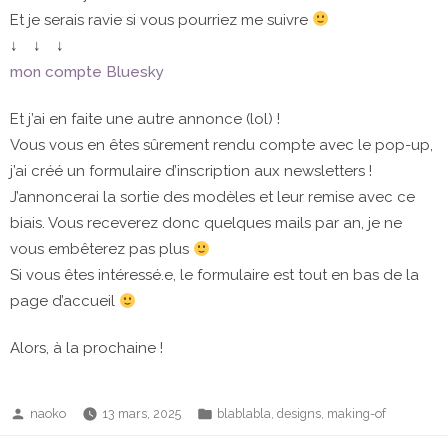
Et je serais ravie si vous pourriez me suivre
↓ ↓ ↓
mon compte Bluesky
Et j’ai en faite une autre annonce (lol) !
Vous vous en êtes sûrement rendu compte avec le pop-up,
j’ai créé un formulaire d’inscription aux newsletters !
J’annoncerai la sortie des modèles et leur remise avec ce
biais. Vous receverez donc quelques mails par an, je ne
vous embêterez pas plus
Si vous êtes intéressé.e, le formulaire est tout en bas de la
page d’accueil
Alors, à la prochaine !
Publié
Publié
,
,
naoko
13 mars, 2025
blablabla
designs
making-of
par
dans