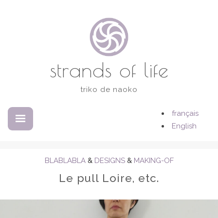
Accéder
au
contenu
strands of life
triko de naoko
français
DÉPLIÉ
RÉDUIT
English
BLABLABLA
&
DESIGNS
&
MAKING-OF
Le pull Loire, etc.