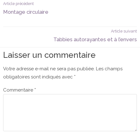
Navigation
Article
Article précédent
de
précédent :
Montage circulaire
l’article
A
Article suivant
s
Tabbies autorayantes et à l’envers
:
Laisser un commentaire
Votre adresse e-mail ne sera pas publiée.
Les champs
obligatoires sont indiqués avec
*
Commentaire
*