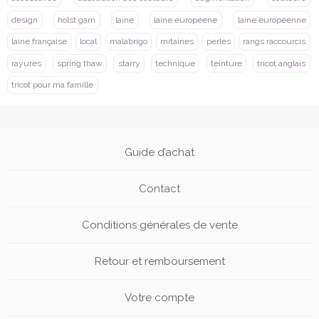
design
holst garn
laine
laine européene
laine européenne
laine française
local
malabrigo
mitaines
perles
rangs raccourcis
rayures
spring thaw
starry
technique
teinture
tricot anglais
tricot pour ma famille
Guide d’achat
Contact
Conditions générales de vente
Retour et remboursement
Votre compte