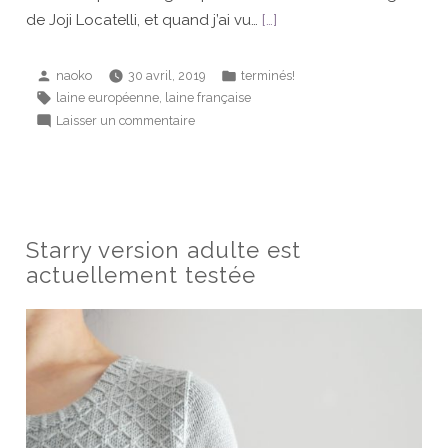
de Joji Locatelli, et quand j’ai vu…
[…]
Publié
Publié
naoko
30 avril, 2019
terminés!
par
dans
Étiquettes :
,
laine européenne
laine française
sur
Laisser un commentaire
Seacoast
français
Starry version adulte est
actuellement testée