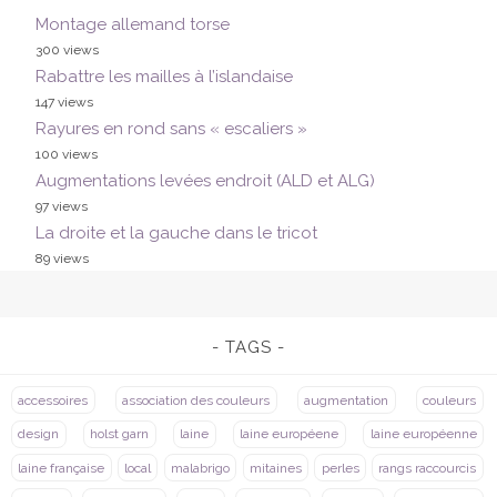
Montage allemand torse
300 views
Rabattre les mailles à l’islandaise
147 views
Rayures en rond sans « escaliers »
100 views
Augmentations levées endroit (ALD et ALG)
97 views
La droite et la gauche dans le tricot
89 views
TAGS
accessoires
association des couleurs
augmentation
couleurs
design
holst garn
laine
laine européene
laine européenne
laine française
local
malabrigo
mitaines
perles
rangs raccourcis