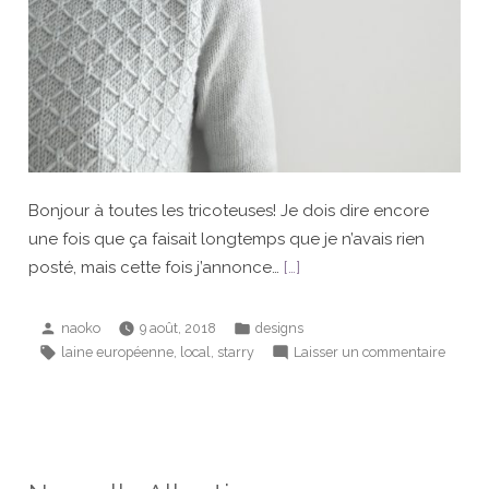
Bonjour à toutes les tricoteuses! Je dois dire encore
une fois que ça faisait longtemps que je n’avais rien
posté, mais cette fois j’annonce…
[…]
Publié
Publié
naoko
9 août, 2018
designs
par
dans
Étiquettes :
sur
,
,
laine européenne
local
starry
Laisser un commentaire
Starry
versio
adulte
est
actuel