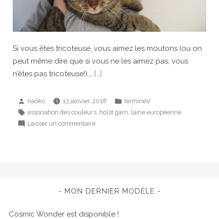
Si vous êtes tricoteuse, vous aimez les moutons (ou on
peut même dire que si vous ne les aimez pas, vous
n’êtes pas tricoteuse!).…
[…]
Publié
Publié
naoko
13 janvier, 2018
terminés!
par
dans
Étiquettes :
,
,
association des couleurs
holst garn
laine européenne
sur
Laisser un commentaire
Bonnet
Bêê
MON DERNIER MODÈLE
Cosmic Wonder est disponible !