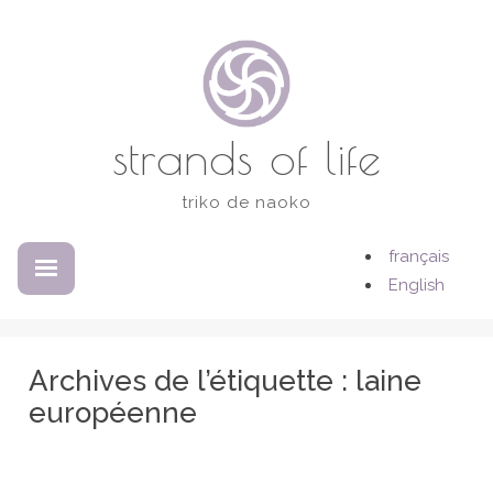
Accéder
au
contenu
strands of life
triko de naoko
français
DÉPLIÉ
RÉDUIT
English
Archives de l’étiquette :
laine
européenne