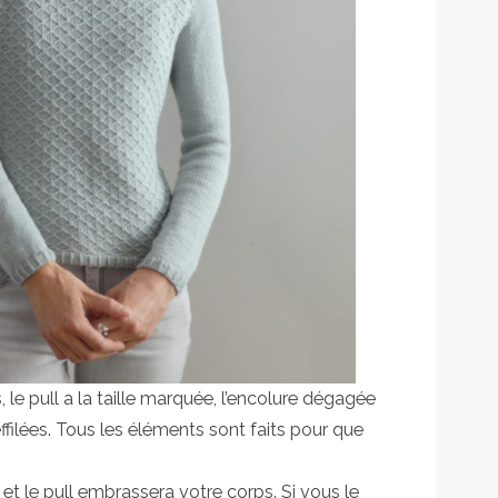
 le pull a la taille marquée, l’encolure dégagée
effilées. Tous les éléments sont faits pour que
t le pull embrassera votre corps. Si vous le