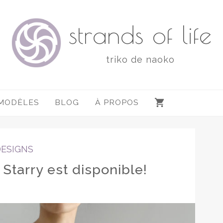
strands of life
triko de naoko
MODÈLES
BLOG
À PROPOS
DESIGNS
Starry est disponible!